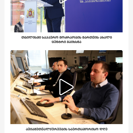
ᲗᲑᲘᲚᲘᲡᲨᲘ ᲡᲐᲰᲐᲔᲠᲝ ᲛᲝᲫᲠᲐᲝᲑᲘᲡ ᲛᲐᲠᲗᲕᲘᲡ ᲐᲮᲐᲚᲘ
ᲪᲔᲜᲢᲠᲘ ᲒᲐᲘᲮᲡᲜᲐ
ᲐᲕᲘᲐᲛᲔᲗᲕᲐᲚᲧᲣᲠᲔᲔᲑᲘᲡ ᲡᲐᲔᲠᲗᲐᲨᲝᲠᲘᲡᲝ ᲓᲦᲔ