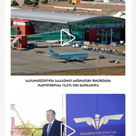
ᲡᲐᲥᲐᲠᲗᲕᲔᲚᲝᲡ ᲡᲐᲰᲐᲔᲠᲝ ᲡᲘᲕᲠᲪᲔᲨᲘ ᲤᲠᲔᲜᲔᲑᲘᲡ
ᲠᲐᲝᲓᲔᲜᲝᲑᲐ 13,6%-ᲘᲗ ᲒᲐᲘᲖᲐᲠᲓᲐ