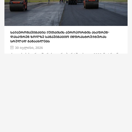
ᲡᲐᲥᲐᲔᲠᲝᲜᲐᲕᲘᲒᲐᲪᲘᲐ ᲥᲣᲗᲐᲘᲡᲘᲡ ᲐᲔᲠᲝᲞᲝᲠᲢᲘᲡ ᲐᲡᲐᲤᲠᲔᲜ-
ᲓᲐᲡᲐᲤᲠᲔᲜ ᲖᲝᲚᲖᲔ ᲡᲐᲜᲐᲕᲘᲒᲐᲪᲘᲝ ᲘᲜᲤᲠᲐᲡᲢᲠᲣᲥᲢᲣᲠᲐᲡ
ᲡᲠᲣᲚᲐᲓ ᲒᲐᲜᲐᲐᲮᲚᲔᲑᲡ
30 ივლისი, 2026
ქუთაისის საერთაშორისო აეროპორტში ახალი, 3600-მეტრიანი
ასაფრენ-დასაფრენი ზოლის მშენებლობა დასკვნით ეტაპზეა.
პროექტი დამოუკიდებელი საქართველოს ისტორიაში ერთ-
ერთი ყველაზე მასშტაბური საავიაციო ინფრასტრუქტ...
გაიგე მეტი