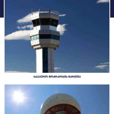
ᲡᲐᲰᲐᲔᲠᲝ ᲛᲝᲫᲠᲐᲝᲑᲘᲡ ᲛᲐᲠᲗᲕᲐ