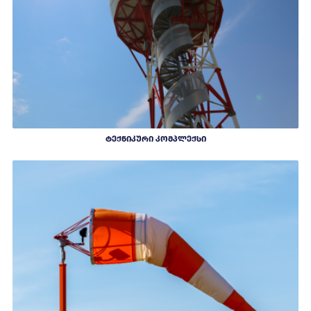
ᲢᲔᲥᲜᲘᲙᲣᲠᲘ ᲙᲝᲛᲞᲚᲔᲥᲡᲘ