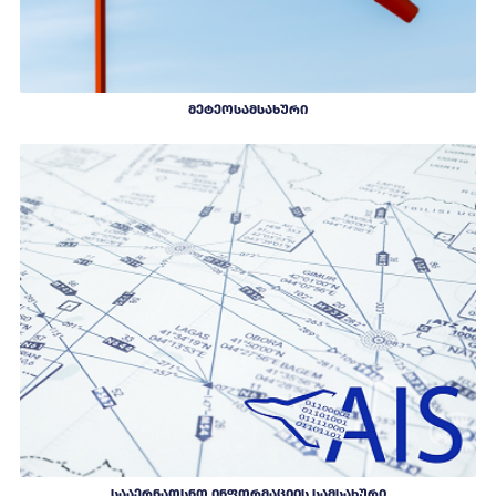
ᲛᲔᲢᲔᲝᲡᲐᲛᲡᲐᲮᲣᲠᲘ
ᲡᲐᲐᲔᲠᲜᲐᲝᲡᲜᲝ ᲘᲜᲤᲝᲠᲛᲐᲪᲘᲘᲡ ᲡᲐᲛᲡᲐᲮᲣᲠᲘ