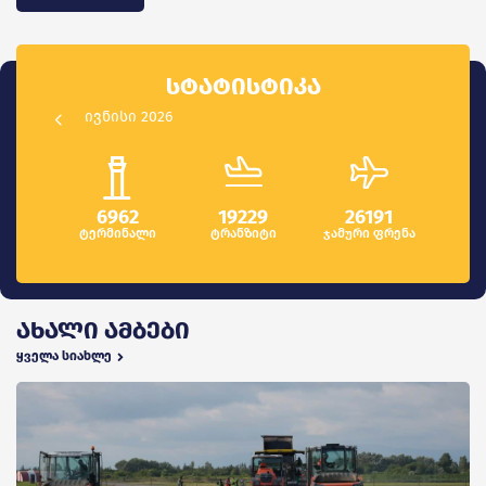
ᲡᲢᲐᲢᲘᲡᲢᲘᲙᲐ
ივნისი 2026
6962
19229
26191
ტერმინალი
ტრანზიტი
ჯამური ფრენა
ᲐᲮᲐᲚᲘ ᲐᲛᲑᲔᲑᲘ
ყველა სიახლე