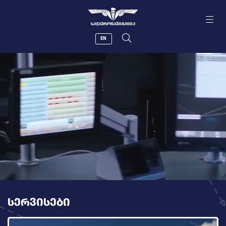
ᲡᲐᲥᲐᲔᲠᲝᲜᲐᲕᲘᲒᲐᲪᲘᲐ
EN
ᲡᲔᲠᲕᲘᲡᲔᲑᲘ